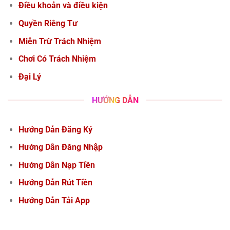
Điều khoản và điều kiện
Quyền Riêng Tư
Miễn Trừ Trách Nhiệm
Chơi Có Trách Nhiệm
Đại Lý
Xổ Số Siêu Tốc – Các Loại Hình Và Cách Chơi Xổ Số Tại J88
HƯỚNG DẪN
Tháng 4 24, 2025
Hướng Dẫn Đăng Ký
Hướng Dẫn Đăng Nhập
Hướng Dẫn Nạp Tiền
Hướng Dẫn Rút Tiền
Hướng Dẫn Tải App