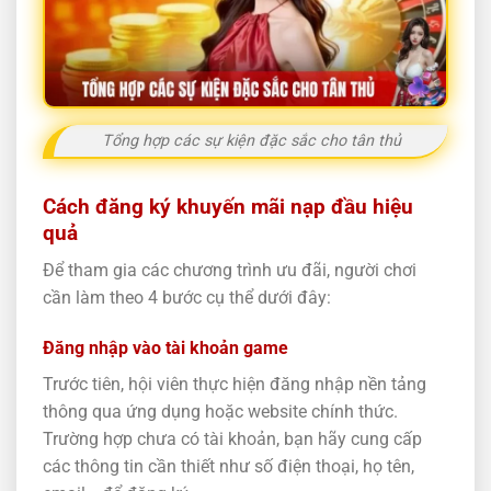
Tổng hợp các sự kiện đặc sắc cho tân thủ
Cách đăng ký khuyến mãi nạp đầu hiệu
quả
Để tham gia các chương trình ưu đãi, người chơi
cần làm theo 4 bước cụ thể dưới đây:
Đăng nhập vào tài khoản game
Trước tiên, hội viên thực hiện đăng nhập nền tảng
thông qua ứng dụng hoặc website chính thức.
Trường hợp chưa có tài khoản, bạn hãy cung cấp
các thông tin cần thiết như số điện thoại, họ tên,