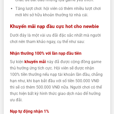
Tăng lượt chơi: hội viên có thêm nhiều lượt chơi
mới khi sở hữu khoản thưởng từ nhà cái.
Khuyến mãi nạp đầu cực hot cho newbie
Dưới đây là một vài ưu đãi đặc sắc nhất mà người
chơi nên tham khảo ngay, cụ thể như sau:
Nhận thưởng 100% với lần nạp đầu tiên
Sự kiện
khuyến mãi
này đã được cộng đồng game
thủ hưởng ứng tích cực. Hội viên sẽ được nhận
100% tiền thưởng nếu nạp tài khoản lần đầu, chẳng
hạn như, khi bạn bắt đầu với số tiền 500.000 VNĐ
thì sẽ có thêm 500.000 VNĐ nữa. Người chơi có thể
thực hiện bất kỳ hình thức giao dịch nào để hưởng
ưu đãi.
Nạp tự động nhận 1%