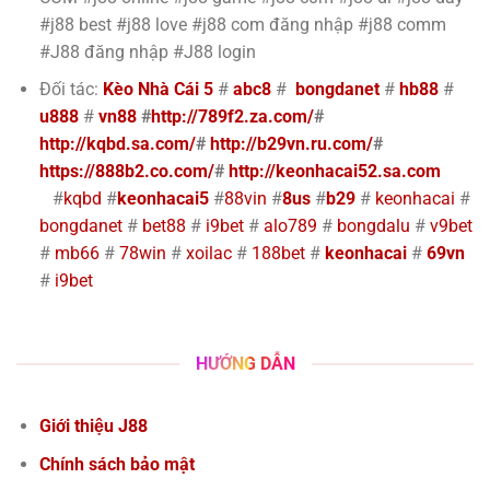
#j88 best #j88 love #j88 com đăng nhập #j88 comm
Xóc Đĩa Online – Khám Phá Tuyệt Đỉnh Cùng 3 Viên Xí Ngầu
#J88 đăng nhập #J88 login
Tháng 4 29, 2025
Đối tác:
Kèo Nhà Cái 5
#
abc8
#
bongdanet
#
hb88
#
u888
#
vn88
#
http://789f2.za.com/
#
http://kqbd.sa.com/
#
http://b29vn.ru.com/
#
https://888b2.co.com/
#
http://keonhacai52.sa.com
#
kqbd
#
keonhacai5
#
88vin
#
8us
#
b29
#
keonhacai
#
bongdanet
#
bet88
#
i9bet
#
alo789
#
bongdalu
#
v9bet
#
mb66
#
78win
#
xoilac
#
188bet
#
keonhacai
#
69vn
#
i9bet
HƯỚNG DẪN
Xổ Số Keno Là Gì? Luật Chơi Và Cách Đặt Cược Tại J88
Tháng 4 24, 2025
Giới thiệu J88
Chính sách bảo mật