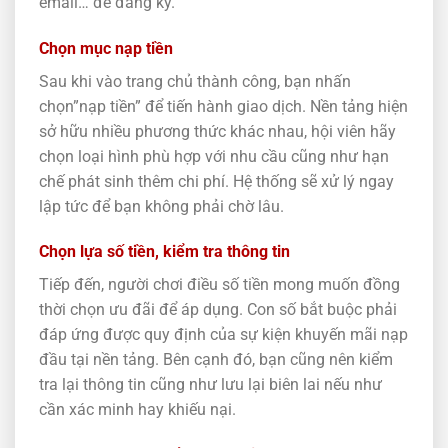
email… để đăng ký.
Chọn mục nạp tiền
Sau khi vào trang chủ thành công, bạn nhấn
chọn”nạp tiền” để tiến hành giao dịch. Nền tảng hiện
sở hữu nhiều phương thức khác nhau, hội viên hãy
chọn loại hình phù hợp với nhu cầu cũng như hạn
chế phát sinh thêm chi phí. Hệ thống sẽ xử lý ngay
lập tức để bạn không phải chờ lâu.
Chọn lựa số tiền, kiểm tra thông tin
Tiếp đến, người chơi điều số tiền mong muốn đồng
thời chọn ưu đãi để áp dụng. Con số bắt buộc phải
đáp ứng được quy định của sự kiện khuyến mãi nạp
đầu tại nền tảng. Bên cạnh đó, bạn cũng nên kiểm
tra lại thông tin cũng như lưu lại biên lai nếu như
cần xác minh hay khiếu nại.