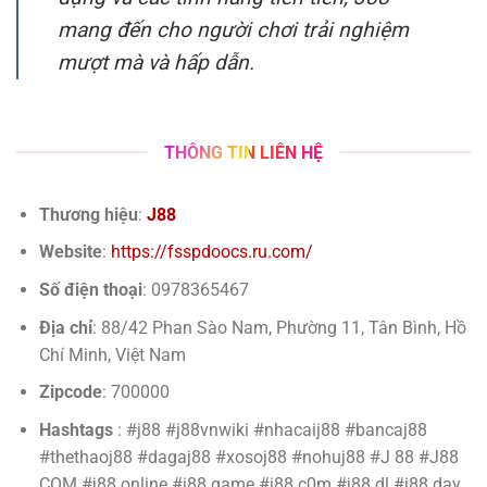
mang đến cho người chơi trải nghiệm
mượt mà và hấp dẫn.
THÔNG TIN LIÊN HỆ
Thương hiệu
:
J88
Rồng Hổ Online – Tựa Game Hấp Dẫn Số Một Hành Tinh
Tháng 5 2, 2025
Website
:
https://fsspdoocs.ru.com/
Số điện thoại
:
0978365467
Địa chỉ
:
88/42 Phan Sào Nam, Phường 11, Tân Bình, Hồ
Chí Minh, Việt Nam
Zipcode
: 700000
Hashtags
: #j88 #j88vnwiki #nhacaij88 #bancaj88
#thethaoj88 #dagaj88 #xosoj88 #nohuj88 #J 88 #J88
COM #j88 online #j88 game #j88 c0m #j88 dl #j88 day