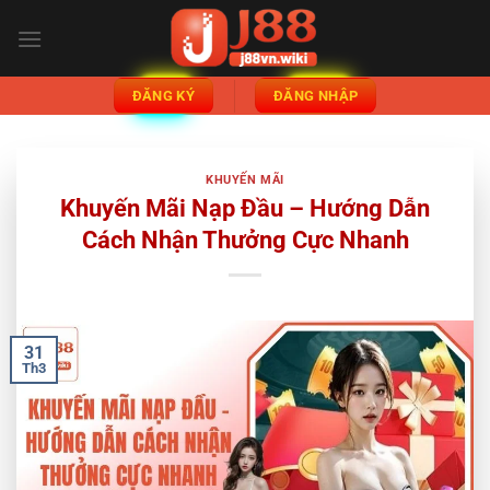
Bỏ
qua
nội
dung
ĐĂNG KÝ
ĐĂNG NHẬP
KHUYẾN MÃI
Khuyến Mãi Nạp Đầu – Hướng Dẫn
Cách Nhận Thưởng Cực Nhanh
31
Th3