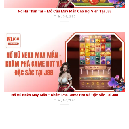
Nổ Hũ Neko May Mắn – Khám Phá Game Hot Và Đặc Sắc Tại J88
Tháng 5 5, 2025