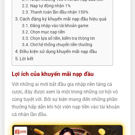
Nạp tự động nhận 1%
Thanh toán lần đầu nhận 150%
Cách đăng ký khuyến mãi nạp đầu hiệu quả
Đăng nhập vào tài khoản game
Chọn mục nạp tiền
Chọn lựa số tiền, kiểm tra thông tin
Chờ hệ thống chuyển tiền thưởng
Điều kiện sử dụng khuyến mãi nạp đầu
Lời kết
Lợi ích của khuyến mãi nạp đầu
Với những ai mới bắt đầu gia nhập nền tảng cá
cược, đây được xem là một trong những cơ hội vô
cùng tuyệt vời. Bởi sự kiện mang đến những phần
thưởng hấp dẫn khi hội viên nạp tiền vào tài khoản
cá nhân lần đầu.