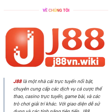
VỀ CHÚNG TÔI
Cá Cược Quần Vợt – Luật Chơi Và Các Loại Hình Đặt Cược Tại J88
Tháng 5 10, 2025
J88
là một nhà cái trực tuyến nổi bật,
chuyên cung cấp các dịch vụ cá cược thể
Cá Cược Bóng Rổ – Luật Chơi Và Cách Đặt Cược Tại J88
Tháng 5 3, 2025
thao, casino trực tuyến, game bài, và các
trò chơi giải trí khác. Với giao diện dễ sử
dụng và các tính năng tiên tiến, J88