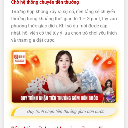
Chờ hệ thống chuyển tiền thưởng
Trường hợp không xảy ra sự cố, nền tảng sẽ chuyển
thưởng trong khoảng thời gian từ 1 – 3 phút, tùy vào
phương thức giao dịch. Khi số dư mới được cập
nhật, hội viên có thể tùy ý lựa chọn trò chơi yêu thích
và tham gia đặt cược.
Quy trình nhận tiền thưởng gồm bốn bước