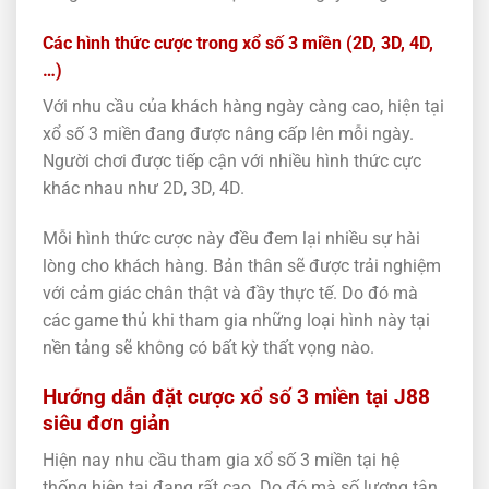
Các hình thức cược trong xổ số 3 miền (2D, 3D, 4D,
…)
Với nhu cầu của khách hàng ngày càng cao, hiện tại
xổ số 3 miền đang được nâng cấp lên mỗi ngày.
Người chơi được tiếp cận với nhiều hình thức cực
khác nhau như 2D, 3D, 4D.
Mỗi hình thức cược này đều đem lại nhiều sự hài
lòng cho khách hàng. Bản thân sẽ được trải nghiệm
với cảm giác chân thật và đầy thực tế. Do đó mà
các game thủ khi tham gia những loại hình này tại
nền tảng sẽ không có bất kỳ thất vọng nào.
Hướng dẫn đặt cược xổ số 3 miền tại J88
siêu đơn giản
Hiện nay nhu cầu tham gia xổ số 3 miền tại hệ
thống hiện tại đang rất cao. Do đó mà số lượng tân