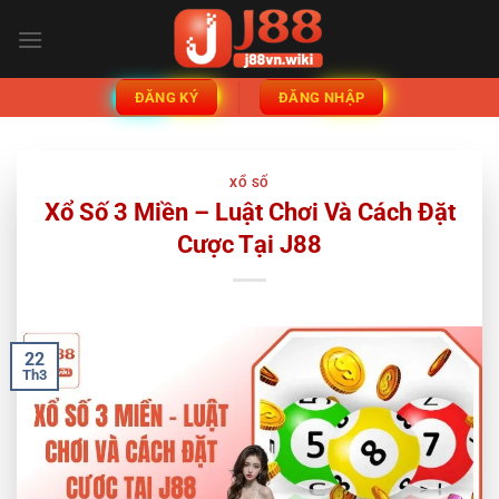
Bỏ
qua
nội
dung
ĐĂNG KÝ
ĐĂNG NHẬP
XỔ SỐ
Xổ Số 3 Miền – Luật Chơi Và Cách Đặt
Cược Tại J88
22
Th3