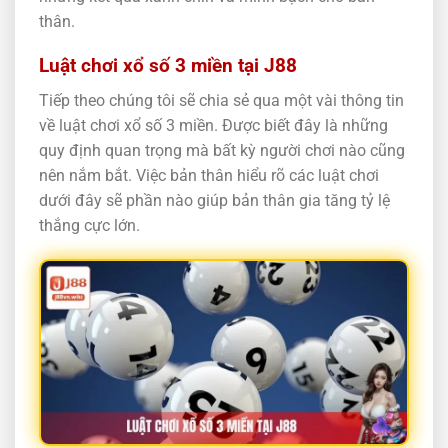
thân.
Luật chơi xổ số 3 miền tại J88
Tiếp theo chúng tôi sẽ chia sẻ qua một vài thông tin
về luật chơi xổ số 3 miền. Được biết đây là những
quy định quan trọng mà bất kỳ người chơi nào cũng
nên nắm bắt. Việc bản thân hiểu rõ các luật chơi
dưới đây sẽ phần nào giúp bản thân gia tăng tỷ lệ
thắng cực lớn.