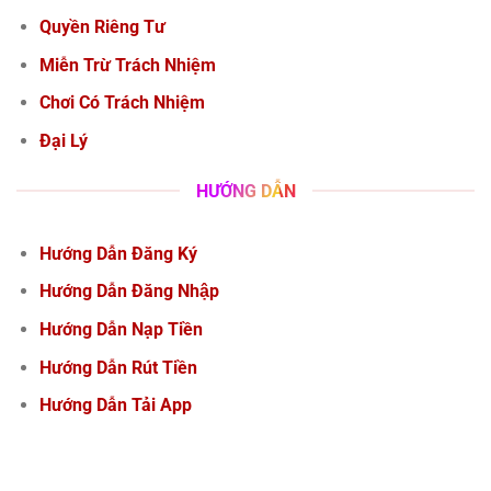
Quyền Riêng Tư
Miễn Trừ Trách Nhiệm
Chơi Có Trách Nhiệm
Đại Lý
HƯỚNG DẪN
Xổ Số Siêu Tốc – Các Loại Hình Và Cách Chơi Xổ Số Tại J88
Tháng 4 24, 2025
Hướng Dẫn Đăng Ký
Hướng Dẫn Đăng Nhập
Hướng Dẫn Nạp Tiền
Hướng Dẫn Rút Tiền
Hướng Dẫn Tải App