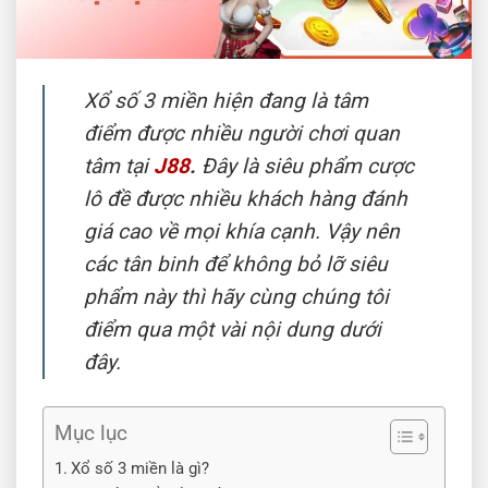
Xổ số 3 miền hiện đang là tâm
điểm được nhiều người chơi quan
tâm tại
J88
.
Đây là siêu phẩm cược
lô đề được nhiều khách hàng đánh
giá cao về mọi khía cạnh. Vậy nên
các tân binh để không bỏ lỡ siêu
phẩm này thì hãy cùng chúng tôi
điểm qua một vài nội dung dưới
đây.
Mục lục
Xổ số 3 miền là gì?