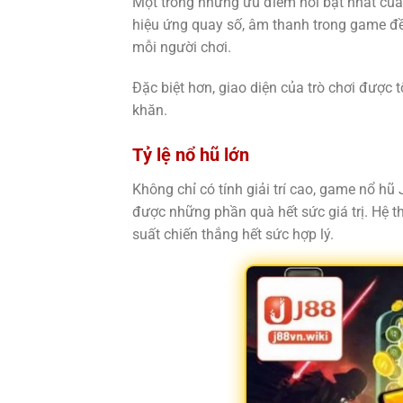
Một trong những ưu điểm nổi bật nhất của 
hiệu ứng quay số, âm thanh trong game đề
mỗi người chơi.
Đặc biệt hơn, giao diện của trò chơi được
khăn.
Tỷ lệ nổ hũ lớn
Không chỉ có tính giải trí cao, game nổ hũ
được những phần quà hết sức giá trị. Hệ 
suất chiến thắng hết sức hợp lý.