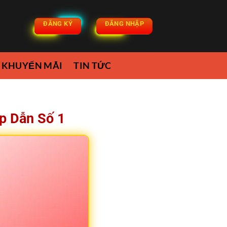
ĐĂNG KÝ
ĐĂNG NHẬP
KHUYẾN MÃI
TIN TỨC
p Dẫn Số 1