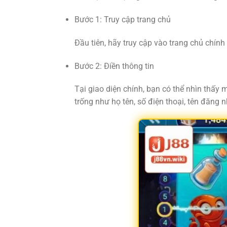
Bước 1: Truy cập trang chủ
Đầu tiên, hãy truy cập vào trang chủ chín
Bước 2: Điền thông tin
Tại giao diện chính, bạn có thể nhìn thấy
trống như họ tên, số điện thoại, tên đăng 