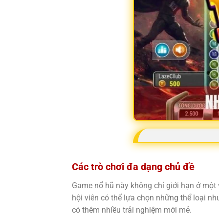
Các trò chơi đa dạng chủ đề
Game nổ hũ này không chỉ giới hạn ở một v
hội viên có thể lựa chọn những thể loại n
có thêm nhiều trải nghiệm mới mẻ.