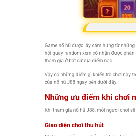
Game nổ hũ được lấy cảm hứng từ những loạ
hội quay random xem có nhận được phần thư
tham gia ở bất cứ địa điểm nào.
Vậy có những điểm gì khiến trò chơi này t
của nổ hũ J88 ngay bên dưới đây.
Những ưu điểm khi chơi 
Khi tham gia nổ hũ J88, mỗi người chơi sẽ
Giao diện chơi thu hút