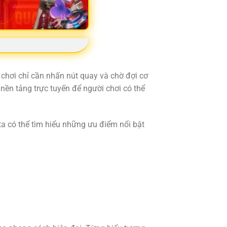
 chơi chỉ cần nhấn nút quay và chờ đợi cơ
ền tảng trực tuyến để người chơi có thể
ta có thể tìm hiểu những ưu điểm nổi bật