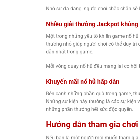
Nhờ sự đa dạng, người chơi chắc chắn sẽ 
Nhiều giải thưởng Jackpot khủng
Một trong những yếu tố khiến game nổ hũ
thưởng nhỏ giúp người chơi có thể duy trì
dẫn nhất trong game.
Mỗi vòng quay nổ hũ đều mang lại cơ hội 
Khuyến mãi nổ hũ hấp dẫn
Bên cạnh những phần quà trong game, thươ
Những sự kiện này thường là các sự kiện 
những phần thưởng hết sức độc quyền.
Hướng dẫn tham gia chơi
Nếu bạn là một người mới muốn tham gia và