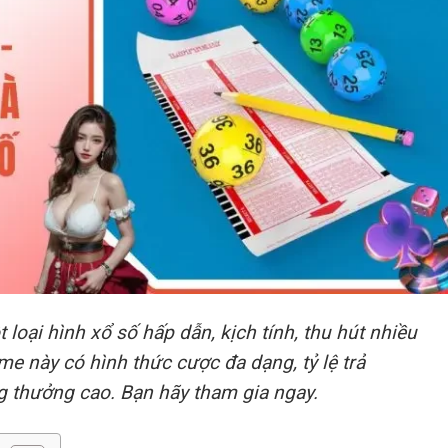
 loại hình xổ số hấp dẫn, kịch tính, thu hút nhiều
me này có hình thức cược đa dạng, tỷ lệ trả
ng thưởng cao. Bạn hãy tham gia ngay.