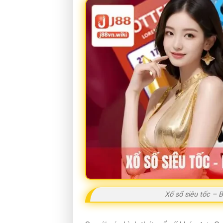
Xổ số siêu tốc – 