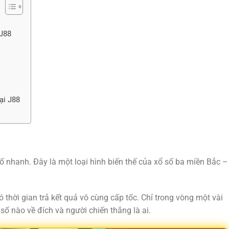
 J88
ại J88
số nhanh. Đây là một loại hình biến thế của xổ số ba miền Bắc –
 thời gian trả kết quả vô cùng cấp tốc. Chỉ trong vòng một vài
số nào về đích và người chiến thắng là ai.