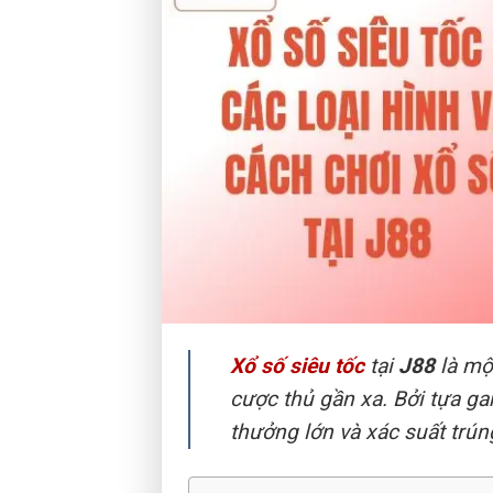
Xổ số siêu tốc
tại
J88
là một
cược thủ gần xa. Bởi tựa ga
thưởng lớn và xác suất trú