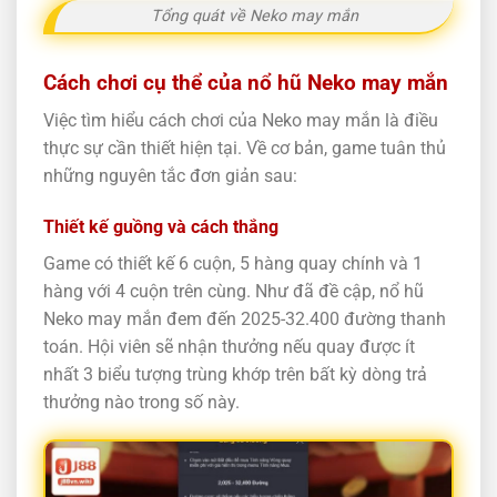
Tổng quát về Neko may mắn
Cách chơi cụ thể của nổ hũ Neko may mắn
Việc tìm hiểu cách chơi của Neko may mắn là điều
thực sự cần thiết hiện tại. Về cơ bản, game tuân thủ
những nguyên tắc đơn giản sau:
Thiết kế guồng và cách thắng
Game có thiết kế 6 cuộn, 5 hàng quay chính và 1
hàng với 4 cuộn trên cùng. Như đã đề cập, nổ hũ
Neko may mắn đem đến 2025-32.400 đường thanh
toán. Hội viên sẽ nhận thưởng nếu quay được ít
nhất 3 biểu tượng trùng khớp trên bất kỳ dòng trả
thưởng nào trong số này.