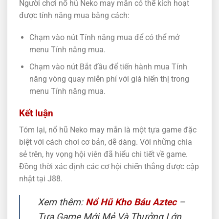
Người chơi nổ hũ Neko may mắn có thể kích hoạt
được tính năng mua bằng cách:
Chạm vào nút Tính năng mua để có thể mở
menu Tính năng mua.
Chạm vào nút Bắt đầu để tiến hành mua Tính
năng vòng quay miễn phí với giá hiển thị trong
menu Tính năng mua.
Kết luận
Tóm lại, nổ hũ Neko may mắn là một tựa game đặc
biệt với cách chơi cơ bản, dễ dàng. Với những chia
sẻ trên, hy vọng hội viên đã hiểu chi tiết về game.
Đồng thời xác định các cơ hội chiến thắng được cập
nhật tại J88.
Xem thêm:
Nổ Hũ Kho Báu Aztec
–
Tựa Game Mới Mẻ Và Thưởng Lớn