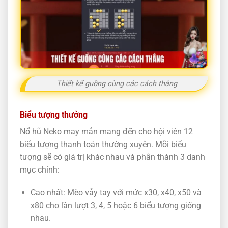
Thiết kế guồng cùng các cách thắng
Biểu tượng thưởng
Nổ hũ Neko may mắn mang đến cho hội viên 12
biểu tượng thanh toán thường xuyên. Mỗi biểu
tượng sẽ có giá trị khác nhau và phân thành 3 danh
mục chính:
Cao nhất: Mèo vẫy tay với mức x30, x40, x50 và
x80 cho lần lượt 3, 4, 5 hoặc 6 biểu tượng giống
nhau.