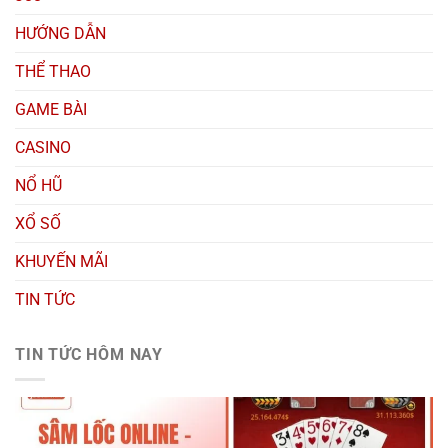
HƯỚNG DẪN
THỂ THAO
GAME BÀI
CASINO
FO88 Giới Thiệu Nhà Cái Đình Đám Số Một 2025
NỔ HŨ
Tháng 5 21, 2025
XỔ SỐ
KHUYẾN MÃI
TIN TỨC
TIN TỨC HÔM NAY