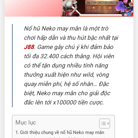
Nổ hũ Neko may mắn là một trò
chơi hấp dẫn và thu hút bậc nhất tại
J88
. Game gây chú ý khi đảm bảo
tối đa 32.400 cách thắng. Hội viên
có thể tận dụng nhiều tính năng
thưởng xuất hiện như wild, vòng
quay miễn phí, hệ số nhân… Đặc
biệt, Neko may mắn cho giải độc
đắc lên tới x100000 tiền cược.
Mục lục
Giới thiệu chung về nổ hũ Neko may mắn