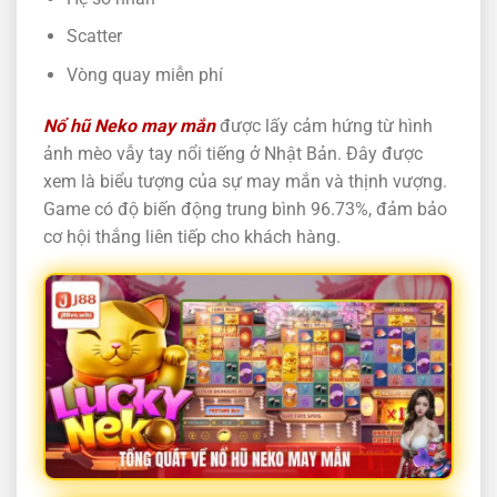
Scatter
Vòng quay miễn phí
Nổ hũ Neko may mắn
được lấy cảm hứng từ hình
ảnh mèo vẫy tay nổi tiếng ở Nhật Bản. Đây được
xem là biểu tượng của sự may mắn và thịnh vượng.
Game có độ biến động trung bình 96.73%, đảm bảo
cơ hội thắng liên tiếp cho khách hàng.