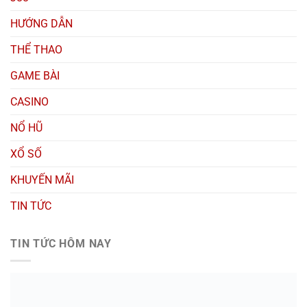
HƯỚNG DẪN
THỂ THAO
GAME BÀI
CASINO
FO88 Giới Thiệu Nhà Cái Đình Đám Số Một 2025
NỔ HŨ
Tháng 5 21, 2025
XỔ SỐ
KHUYẾN MÃI
TIN TỨC
TIN TỨC HÔM NAY