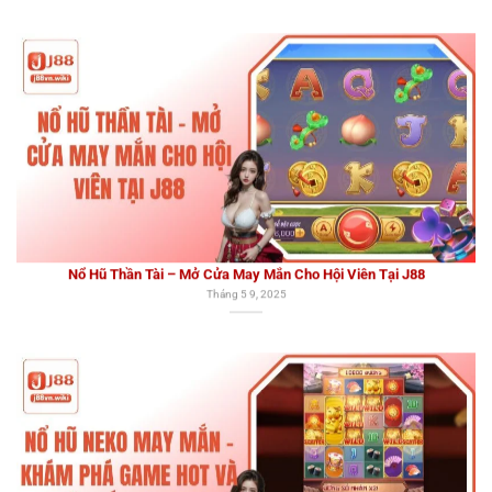
Nổ Hũ Thần Tài – Mở Cửa May Mắn Cho Hội Viên Tại J88
Tháng 5 9, 2025
Nổ Hũ Neko May Mắn – Khám Phá Game Hot Và Đặc Sắc Tại J88