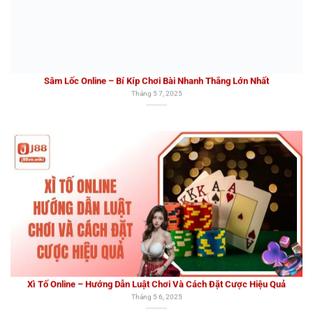
Sâm Lốc Online – Bí Kíp Chơi Bài Nhanh Thắng Lớn Nhất
Tháng 5 7, 2025
Xì Tố Online – Hướng Dẫn Luật Chơi Và Cách Đặt Cược Hiệu Quả
Tháng 5 6, 2025