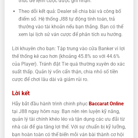
thúc để lệnh cược được ghi nhận.
Theo dõi kết quả: Dealer sẽ chia bài và công bố
điểm số. Hệ thống J88 tự động tính toán, trả
thưởng vào tài khoản nếu bạn thắng. Bạn có thể
xem lại lịch sử ván cược để phân tích xu hướng.
Lời khuyên cho bạn: Tập trung vào cửa Banker vì lợi
thế thống kê cao hơn (khoảng 45.8% so với 44.6%
của Player). Tránh đặt Tie quá thường xuyên do xác
suất thấp. Quản lý vốn cẩn thận, chia nhỏ số tiền
cược để chơi lâu dài và giảm rủi ro.
Lời kết
Hãy bắt đầu hành trình chinh phục
Baccarat Online
tại J88 ngay hôm nay. Bạn nên rèn luyện kỹ năng,
quản lý tài chính khéo léo và tận dụng các ưu đãi từ
nhà cái để gia tăng lợi thế. Với sự chuẩn bị kỹ lưỡng,
bạn hoàn toàn có thể biến mỗi ván bài thành cơ hội