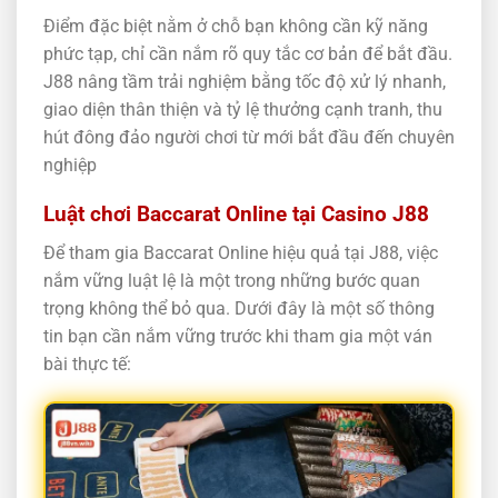
Điểm đặc biệt nằm ở chỗ bạn không cần kỹ năng
phức tạp, chỉ cần nắm rõ quy tắc cơ bản để bắt đầu.
J88 nâng tầm trải nghiệm bằng tốc độ xử lý nhanh,
giao diện thân thiện và tỷ lệ thưởng cạnh tranh, thu
hút đông đảo người chơi từ mới bắt đầu đến chuyên
nghiệp
Luật chơi Baccarat Online tại Casino J88
Để tham gia Baccarat Online hiệu quả tại J88, việc
nắm vững luật lệ là một trong những bước quan
trọng không thể bỏ qua. Dưới đây là một số thông
tin bạn cần nắm vững trước khi tham gia một ván
bài thực tế: