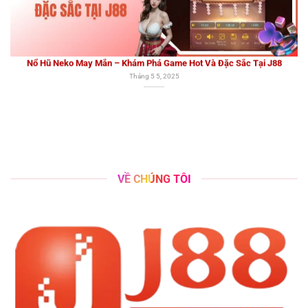
Tháng 5 5, 2025
VỀ CHÚNG TÔI
Cá Cược Quần Vợt – Luật Chơi Và Các Loại Hình Đặt Cược Tại J88
Tháng 5 10, 2025